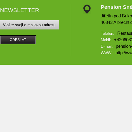
Pension Sn
NEWSLETTER
Jiřetín pod Buk
46843 Albrechti
Restau
Telefon:
+420603
Mobil:
pension
E-mail:
http://
WWW: