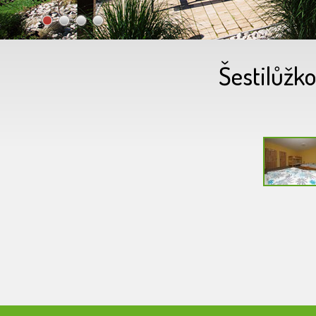
•
•
•
•
Šestilůžk